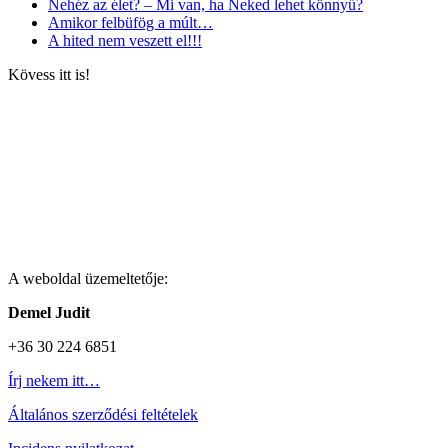
Nehéz az élet? – Mi van, ha Neked lehet könnyű?
Amikor felbüfög a múlt…
A hited nem veszett el!!!
Kövess itt is!
A weboldal üzemeltetője:
Demel Judit
+36 30 224 6851
Írj nekem itt…
Általános szerződési feltételek