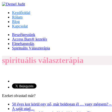
Kezdőoldal
Rólam
Blog
Kapcsolat
Beszélgessünk
Access Bars® kezelés
Elmehangolás
Spirituális Választerápia
spirituális választerápia
Ezeket olvastad már?
50 éves kor körül egy nő, már boldogan él … vagy mégsem? – g
A saját utad…