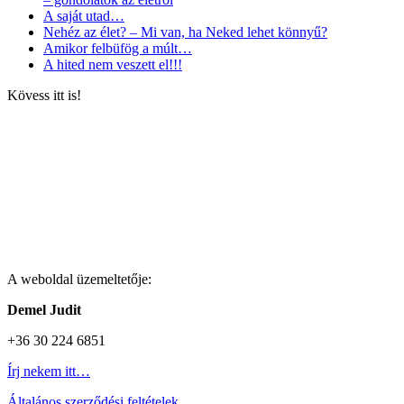
A saját utad…
Nehéz az élet? – Mi van, ha Neked lehet könnyű?
Amikor felbüfög a múlt…
A hited nem veszett el!!!
Kövess itt is!
A weboldal üzemeltetője:
Demel Judit
+36 30 224 6851
Írj nekem itt…
Általános szerződési feltételek