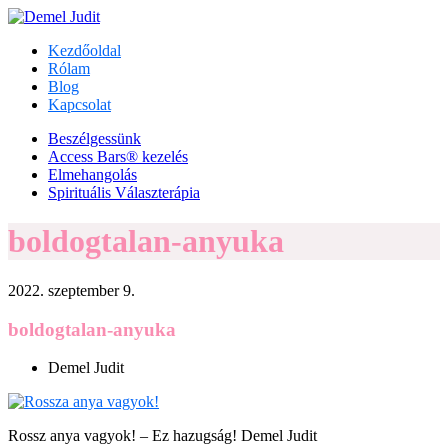
Kezdőoldal
Rólam
Blog
Kapcsolat
Beszélgessünk
Access Bars® kezelés
Elmehangolás
Spirituális Választerápia
boldogtalan-anyuka
2022. szeptember 9.
boldogtalan-anyuka
Demel Judit
Rossz anya vagyok! – Ez hazugság! Demel Judit