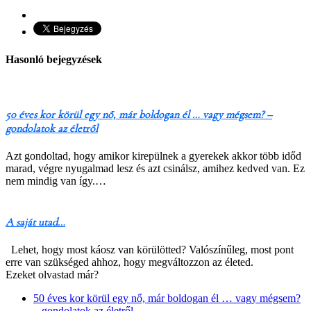
Hasonló bejegyzések
50 éves kor körül egy nő, már boldogan él … vagy mégsem? –
gondolatok az életről
Azt gondoltad, hogy amikor kirepülnek a gyerekek akkor több időd
marad, végre nyugalmad lesz és azt csinálsz, amihez kedved van. Ez
nem mindig van így.…
A saját utad…
Lehet, hogy most káosz van körülötted? Valószínűleg, most pont
erre van szükséged ahhoz, hogy megváltozzon az életed.
Ezeket olvastad már?
50 éves kor körül egy nő, már boldogan él … vagy mégsem?
– gondolatok az életről